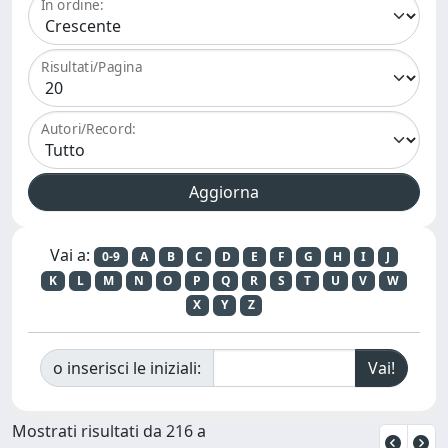
In ordine:
Risultati/Pagina
Autori/Record:
Vai a:
0-9
A
B
C
D
E
F
G
H
I
J
K
L
M
N
O
P
Q
R
S
T
U
V
W
X
Y
Z
o inserisci le iniziali:
Mostrati risultati da 216 a