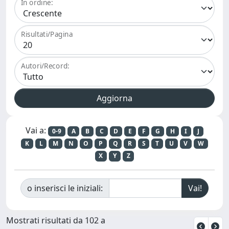
In ordine:
Risultati/Pagina
Autori/Record:
Vai a:
0-9
A
B
C
D
E
F
G
H
I
J
K
L
M
N
O
P
Q
R
S
T
U
V
W
X
Y
Z
o inserisci le iniziali:
Mostrati risultati da 102 a