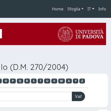
Home
Sfoglia
IT
Info
lo (D.M. 270/2004)
O
P
Q
R
S
T
U
V
W
X
Y
Z