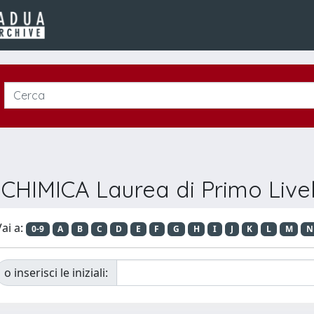
 CHIMICA Laurea di Primo Livel
ai a:
0-9
A
B
C
D
E
F
G
H
I
J
K
L
M
N
o inserisci le iniziali: