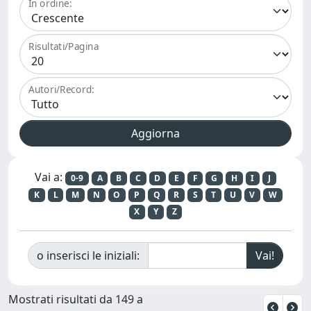
In ordine:
Risultati/Pagina
Autori/Record:
Vai a:
0-9
A
B
C
D
E
F
G
H
I
J
K
L
M
N
O
P
Q
R
S
T
U
V
W
X
Y
Z
o inserisci le iniziali:
Mostrati risultati da 149 a