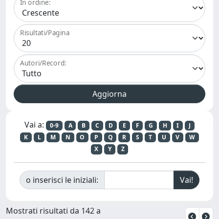
In ordine:
Risultati/Pagina
Autori/Record:
Vai a:
0-9
A
B
C
D
E
F
G
H
I
J
K
L
M
N
O
P
Q
R
S
T
U
V
W
X
Y
Z
o inserisci le iniziali:
Mostrati risultati da 142 a