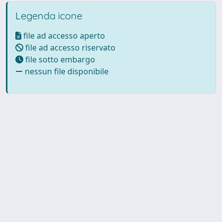
Legenda icone
file ad accesso aperto
file ad accesso riservato
file sotto embargo
nessun file disponibile
Powered by UNITESI
-
Info
Sistema
-
Licenza
-
Utilizzo dei
Copyright © 2026