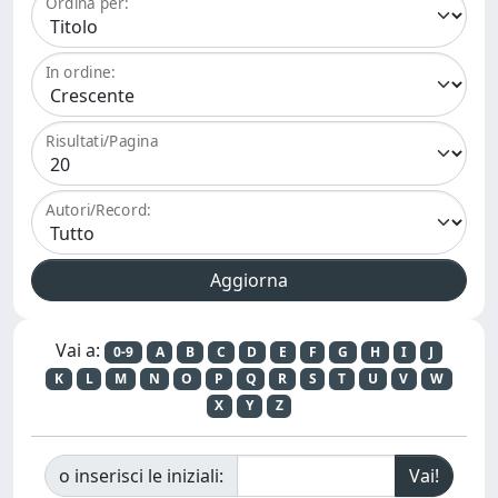
Ordina per:
In ordine:
Risultati/Pagina
Autori/Record:
Vai a:
0-9
A
B
C
D
E
F
G
H
I
J
K
L
M
N
O
P
Q
R
S
T
U
V
W
X
Y
Z
o inserisci le iniziali: