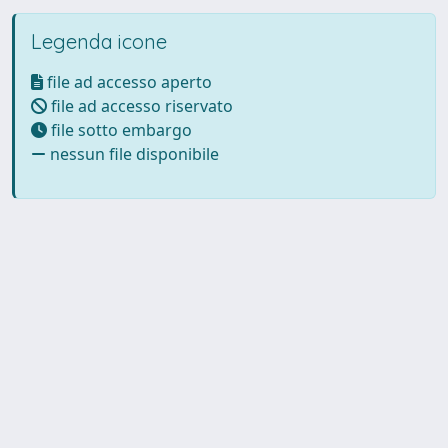
Legenda icone
file ad accesso aperto
file ad accesso riservato
file sotto embargo
nessun file disponibile
Powered by UNITESI
-
Info
Sistema
-
Licenza
-
Utilizzo dei
Copyright © 2026