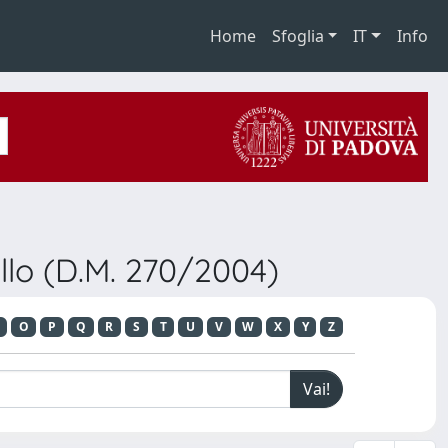
Home
Sfoglia
IT
Info
llo (D.M. 270/2004)
O
P
Q
R
S
T
U
V
W
X
Y
Z