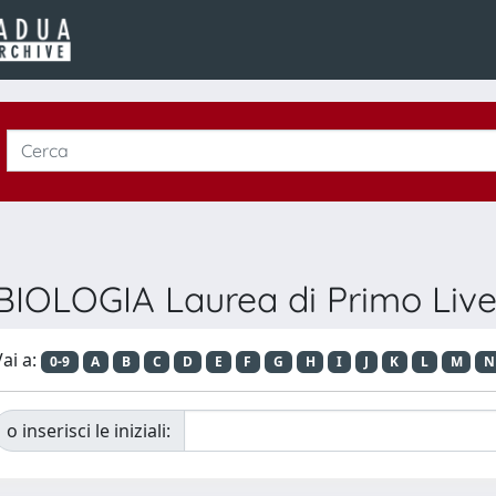
BIOLOGIA Laurea di Primo Live
ai a:
0-9
A
B
C
D
E
F
G
H
I
J
K
L
M
N
o inserisci le iniziali: