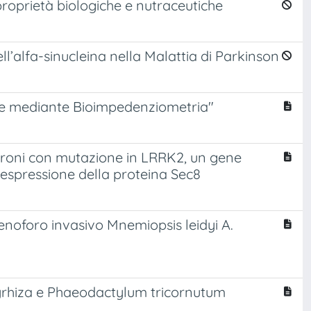
roprietà biologiche e nutraceutiche
ll’alfa-sinucleina nella Malattia di Parkinson
Elite mediante Bioimpedenziometria"
euroni con mutazione in LRRK2, un gene
raespressione della proteina Sec8
enoforo invasivo Mnemiopsis leidyi A.
lyrhiza e Phaeodactylum tricornutum