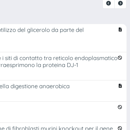
ilizzo del glicerolo da parte del
 siti di contatto tra reticolo endoplasmatico
vraesprimono la proteina DJ-1
nella digestione anaerobica
 di fibroblasti murini knockout per il gene