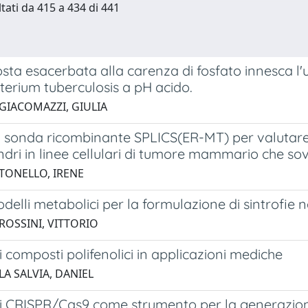
ltati da 415 a 434 di 441
sta esacerbata alla carenza di fosfato innesca l'ut
erium tuberculosis a pH acido.
 GIACOMAZZI, GIULIA
 sonda ricombinante SPLICS(ER-MT) per valutare i
dri in linee cellulari di tumore mammario che so
 TONELLO, IRENE
delli metabolici per la formulazione di sintrofie 
 ROSSINI, VITTORIO
di composti polifenolici in applicazioni mediche
LA SALVIA, DANIEL
di CRISPR/Cas9 come strumento per la generazione