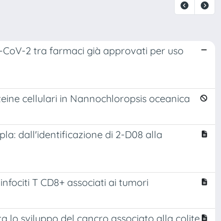
ARS-CoV-2 tra farmaci già approvati per uso
oteine cellulari in Nannochloropsis oceanica
pla: dall'identificazione di 2-D08 alla
linfociti T CD8+ associati ai tumori
ta lo sviluppo del cancro associato alla colite