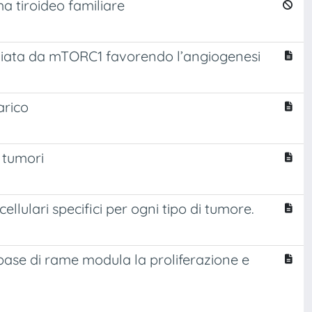
a tiroideo familiare
ediata da mTORC1 favorendo l’angiogenesi
arico
 tumori
llulari specifici per ogni tipo di tumore.
a base di rame modula la proliferazione e