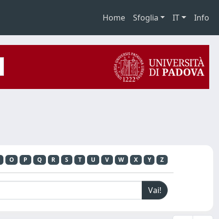
Home
Sfoglia
IT
Info
O
P
Q
R
S
T
U
V
W
X
Y
Z