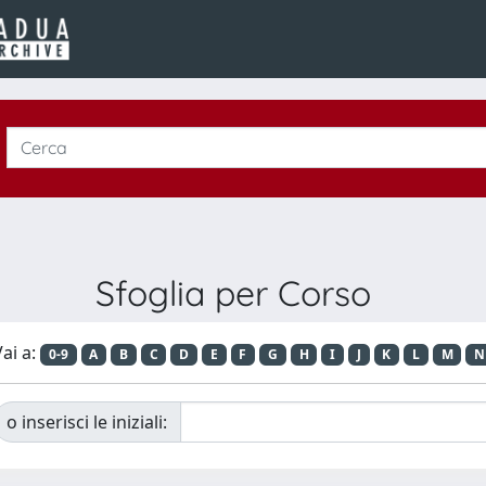
Sfoglia per Corso
ai a:
0-9
A
B
C
D
E
F
G
H
I
J
K
L
M
N
o inserisci le iniziali: