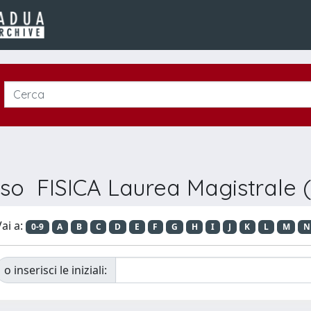
rso FISICA Laurea Magistrale 
ai a:
0-9
A
B
C
D
E
F
G
H
I
J
K
L
M
N
o inserisci le iniziali: