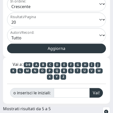
In ordine:
Risultati/Pagina
Autori/Record:
Vai a:
0-9
A
B
C
D
E
F
G
H
I
J
K
L
M
N
O
P
Q
R
S
T
U
V
W
X
Y
Z
o inserisci le iniziali:
Mostrati risultati da 5 a 5