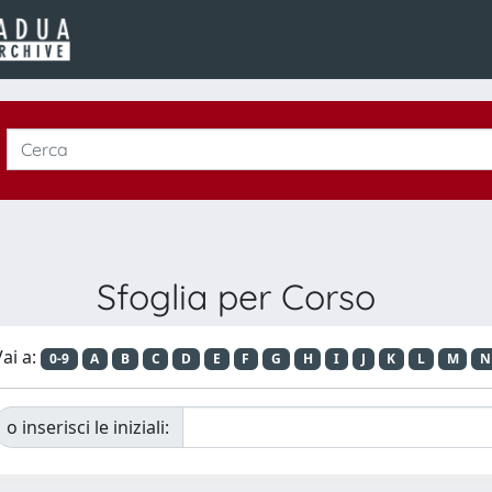
Sfoglia per Corso
ai a:
0-9
A
B
C
D
E
F
G
H
I
J
K
L
M
N
o inserisci le iniziali: