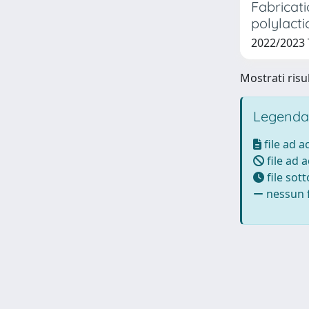
Fabricat
polylacti
2022/2023
Mostrati risul
Legenda
file ad 
file ad 
file sot
nessun f