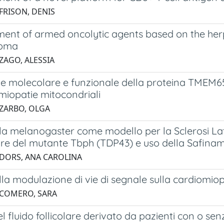
 FRISON, DENIS
ent of armed oncolytic agents based on the herpe
toma
ZAGO, ALESSIA
ne molecolare e funzionale della proteina TMEM65
miopatie mitocondriali
 ZARBO, OLGA
la melanogaster come modello per la Sclerosi Lat
re del mutante Tbph (TDP43) e uso della Safinam
 DORS, ANA CAROLINA
ella modulazione di vie di segnale sulla cardiomi
 COMERO, SARA
el fluido follicolare derivato da pazienti con o se