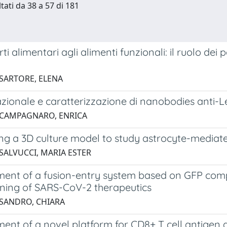
tati da 38 a 57 di 181
rti alimentari agli alimenti funzionali: il ruolo dei 
 SARTORE, ELENA
zionale e caratterizzazione di nanobodies anti-L
 CAMPAGNARO, ENRICA
ng a 3D culture model to study astrocyte-mediat
 SALVUCCI, MARIA ESTER
ent of a fusion-entry system based on GFP comp
ening of SARS-CoV-2 therapeutics
 SANDRO, CHIARA
ent of a novel platform for CD8+ T cell antigen 