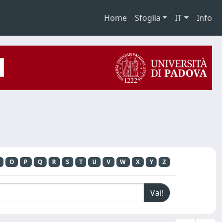
Home
Sfoglia
IT
Info
O
P
Q
R
S
T
U
V
W
X
Y
Z