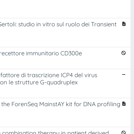
ertoli: studio in vitro sul ruolo dei Transient
l recettore immunitario CD300e
attore di trascrizione ICP4 del virus
con le strutture G-quadruplex
the ForenSeq MainstAY kit for DNA profiling
 combination therapy in patient derived