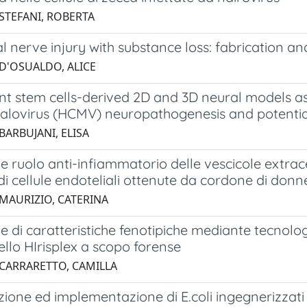
 STEFANI, ROBERTA
l nerve injury with substance loss: fabrication an
 D'OSUALDO, ALICE
ent stem cells-derived 2D and 3D neural models a
lovirus (HCMV) neuropathogenesis and potentia
BARBUJANI, ELISA
e ruolo anti-infiammatorio delle vescicole extracel
i cellule endoteliali ottenute da cordone di donn
 MAURIZIO, CATERINA
e di caratteristiche fenotipiche mediante tecnol
llo HIrisplex a scopo forense
 CARRARETTO, CAMILLA
ione ed implementazione di E.coli ingegnerizzati 