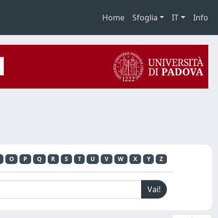
Home
Sfoglia
IT
Info
O
P
Q
R
S
T
U
V
W
X
Y
Z