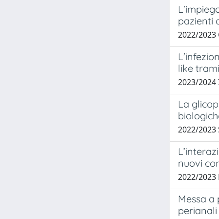
L'impiego
pazienti
2022/2023
L'infezio
like tram
2023/2024
La glicop
biologiche
2022/2023
L’interaz
nuovi com
2022/2023 
Messa a p
perianali