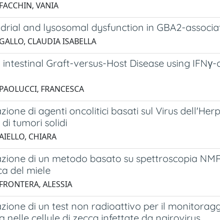
 FACCHIN, VANIA
drial and lysosomal dysfunction in GBA2-associa
 GALLO, CLAUDIA ISABELLA
 intestinal Graft-versus-Host Disease using IFNγ
 PAOLUCCI, FRANCESCA
zione di agenti oncolitici basati sul Virus dell'Her
 di tumori solidi
AIELLO, CHIARA
zione di un metodo basato su spettroscopia NMR p
ca del miele
 FRONTERA, ALESSIA
zione di un test non radioattivo per il monitoraggio
nelle cellule di zecca infettate da nairovirus