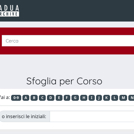
Sfoglia per Corso
ai a:
0-9
A
B
C
D
E
F
G
H
I
J
K
L
M
N
o inserisci le iniziali: