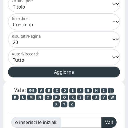
Ordina per:
In ordine:
Risultati/Pagina
Autori/Record:
Vai a:
0-9
A
B
C
D
E
F
G
H
I
J
K
L
M
N
O
P
Q
R
S
T
U
V
W
X
Y
Z
o inserisci le iniziali: