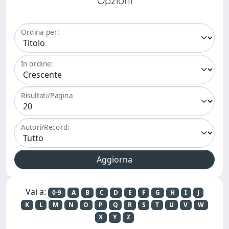
Opzioni
Ordina per:
In ordine:
Risultati/Pagina
Autori/Record:
Vai a:
0-9
A
B
C
D
E
F
G
H
I
J
K
L
M
N
O
P
Q
R
S
T
U
V
W
X
Y
Z