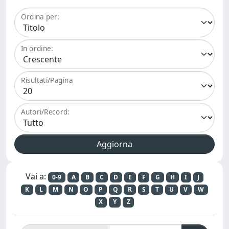
Ordina per:
In ordine:
Risultati/Pagina
Autori/Record:
Vai a:
0-9
A
B
C
D
E
F
G
H
I
J
K
L
M
N
O
P
Q
R
S
T
U
V
W
X
Y
Z