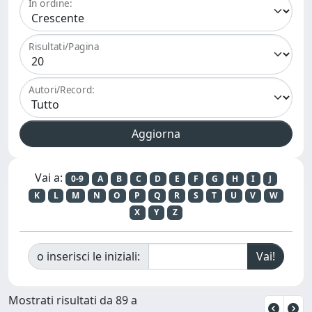
In ordine:
Risultati/Pagina
Autori/Record:
Vai a:
0-9
A
B
C
D
E
F
G
H
I
J
K
L
M
N
O
P
Q
R
S
T
U
V
W
X
Y
Z
o inserisci le iniziali:
Mostrati risultati da 89 a