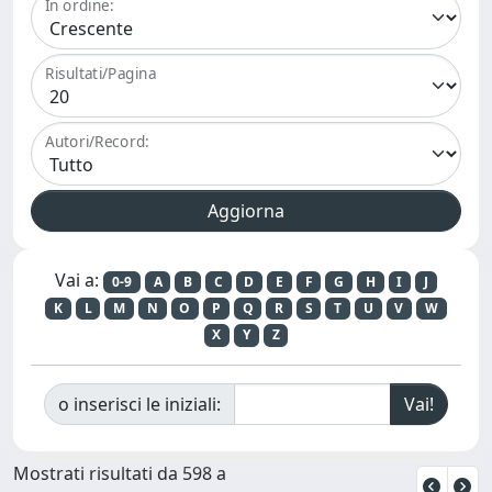
In ordine:
Risultati/Pagina
Autori/Record:
Vai a:
0-9
A
B
C
D
E
F
G
H
I
J
K
L
M
N
O
P
Q
R
S
T
U
V
W
X
Y
Z
o inserisci le iniziali:
Mostrati risultati da 598 a