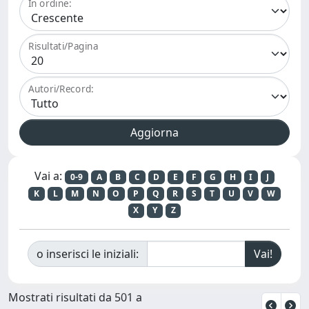
In ordine:
Risultati/Pagina
Autori/Record:
Vai a:
0-9
A
B
C
D
E
F
G
H
I
J
K
L
M
N
O
P
Q
R
S
T
U
V
W
X
Y
Z
o inserisci le iniziali:
Mostrati risultati da 501 a