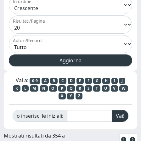
In ordine:
Risultati/Pagina
Autori/Record:
Vai a:
0-9
A
B
C
D
E
F
G
H
I
J
K
L
M
N
O
P
Q
R
S
T
U
V
W
X
Y
Z
o inserisci le iniziali:
Mostrati risultati da 354 a