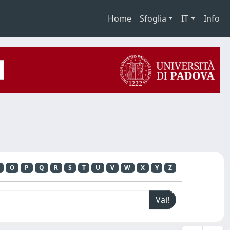
Home
Sfoglia
IT
Info
O
P
Q
R
S
T
U
V
W
X
Y
Z