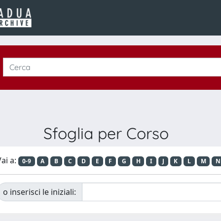
Sfoglia per Corso
ai a:
0-9
A
B
C
D
E
F
G
H
I
J
K
L
M
N
o inserisci le iniziali: