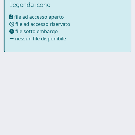
Legenda icone
file ad accesso aperto
file ad accesso riservato
file sotto embargo
nessun file disponibile
Powered by UNITESI
-
Info
Sistema
-
Licenza
-
Utilizzo dei
Copyright © 2026
cookie
-
Area riservata