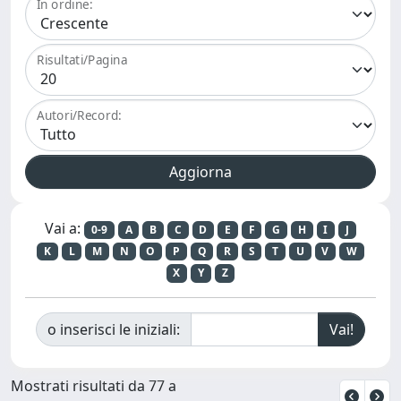
In ordine:
Risultati/Pagina
Autori/Record:
Vai a:
0-9
A
B
C
D
E
F
G
H
I
J
K
L
M
N
O
P
Q
R
S
T
U
V
W
X
Y
Z
o inserisci le iniziali:
Mostrati risultati da 77 a