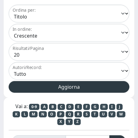
Ordina per:
In ordine:
Risultati/Pagina
Autori/Record:
Vai a:
0-9
A
B
C
D
E
F
G
H
I
J
K
L
M
N
O
P
Q
R
S
T
U
V
W
X
Y
Z