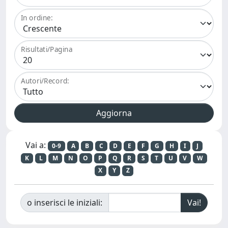
In ordine:
Risultati/Pagina
Autori/Record:
Vai a:
0-9
A
B
C
D
E
F
G
H
I
J
K
L
M
N
O
P
Q
R
S
T
U
V
W
X
Y
Z
o inserisci le iniziali: