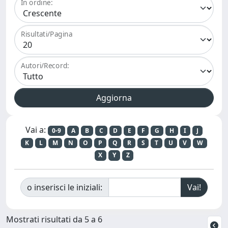
In ordine:
Risultati/Pagina
Autori/Record:
Vai a:
0-9
A
B
C
D
E
F
G
H
I
J
K
L
M
N
O
P
Q
R
S
T
U
V
W
X
Y
Z
o inserisci le iniziali:
Mostrati risultati da 5 a 6