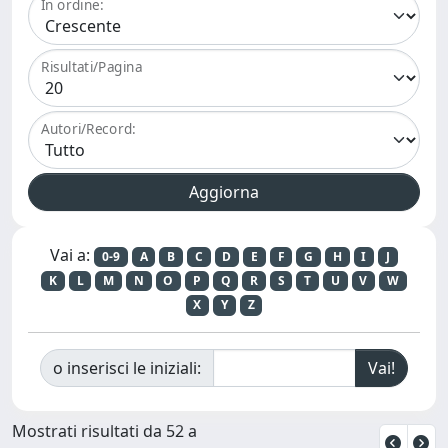
In ordine:
Risultati/Pagina
Autori/Record:
Vai a:
0-9
A
B
C
D
E
F
G
H
I
J
K
L
M
N
O
P
Q
R
S
T
U
V
W
X
Y
Z
o inserisci le iniziali:
Mostrati risultati da 52 a