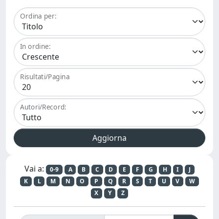
Ordina per:
In ordine:
Risultati/Pagina
Autori/Record:
Vai a:
0-9
A
B
C
D
E
F
G
H
I
J
K
L
M
N
O
P
Q
R
S
T
U
V
W
X
Y
Z