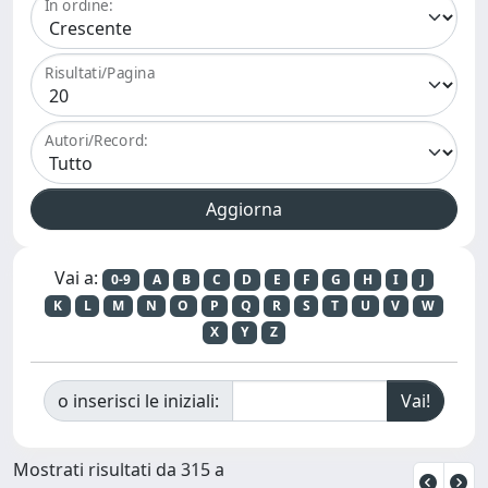
In ordine:
Risultati/Pagina
Autori/Record:
Vai a:
0-9
A
B
C
D
E
F
G
H
I
J
K
L
M
N
O
P
Q
R
S
T
U
V
W
X
Y
Z
o inserisci le iniziali:
Mostrati risultati da 315 a