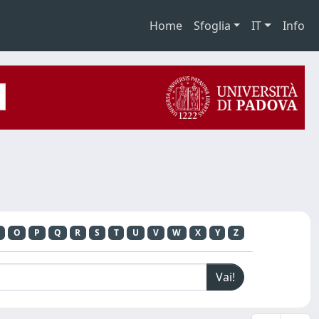
Home
Sfoglia
IT
Info
O
P
Q
R
S
T
U
V
W
X
Y
Z