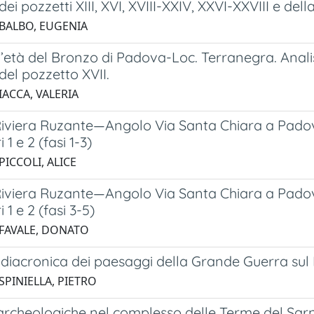
dei pozzetti XIII, XVI, XVIII-XXIV, XXVI-XXVIII e dell
 BALBO, EUGENIA
ell’età del Bronzo di Padova-Loc. Terranegra. Anali
del pozzetto XVII.
IACCA, VALERIA
i Riviera Ruzante—Angolo Via Santa Chiara a Pado
i 1 e 2 (fasi 1-3)
PICCOLI, ALICE
i Riviera Ruzante—Angolo Via Santa Chiara a Pado
i 1 e 2 (fasi 3-5)
 FAVALE, DONATO
 diacronica dei paesaggi della Grande Guerra su
SPINIELLA, PIETRO
archeologiche nel complesso delle Terme del Sarno 