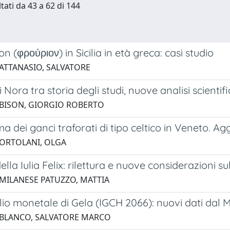
tati da 43 a 62 di 144
on (φρούριον) in Sicilia in età greca: casi studio
 ATTANASIO, SALVATORE
di Nora tra storia degli studi, nuove analisi scienti
 BISON, GIORGIO ROBERTO
ma dei ganci traforati di tipo celtico in Veneto. A
 ORTOLANI, OLGA
 della Iulia Felix: rilettura e nuove considerazioni s
 MILANESE PATUZZO, MATTIA
iglio monetale di Gela (IGCH 2066): nuovi dati da
 BLANCO, SALVATORE MARCO