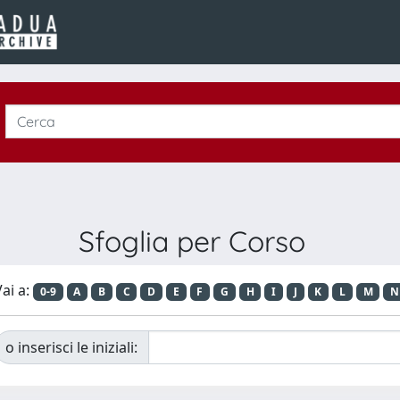
Sfoglia per Corso
ai a:
0-9
A
B
C
D
E
F
G
H
I
J
K
L
M
N
o inserisci le iniziali: