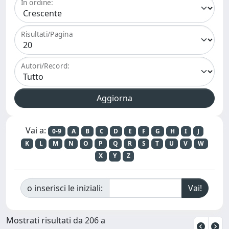
In ordine:
Risultati/Pagina
Autori/Record:
Vai a:
0-9
A
B
C
D
E
F
G
H
I
J
K
L
M
N
O
P
Q
R
S
T
U
V
W
X
Y
Z
o inserisci le iniziali:
Mostrati risultati da 206 a