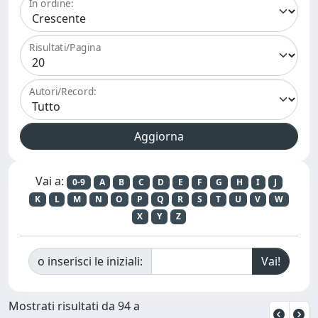
In ordine:
Risultati/Pagina
Autori/Record:
Vai a:
0-9
A
B
C
D
E
F
G
H
I
J
K
L
M
N
O
P
Q
R
S
T
U
V
W
X
Y
Z
o inserisci le iniziali:
Mostrati risultati da 94 a