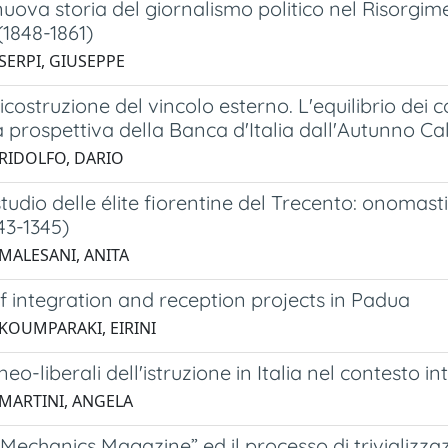
uova storia del giornalismo politico nel Risorgime
(1848-1861)
SERPI, GIUSEPPE
icostruzione del vincolo esterno. L'equilibrio dei c
a prospettiva della Banca d'Italia dall'Autunno C
 RIDOLFO, DARIO
tudio delle élite fiorentine del Trecento: onomas
343-1345)
 MALESANI, ANITA
of integration and reception projects in Padua
 KOUMPARAKI, EIRINI
 neo-liberali dell'istruzione in Italia nel contesto 
 MARTINI, ANGELA
Mechanics Magazine” ed il processo di trivializz