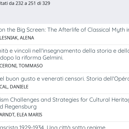
ltati da 232 a 251 di 329
n the Big Screen: The Afterlife of Classical Myth
 LESNIAK, ALENA
tà e vincoli nell'insegnamento della storia e della
 dopo la riforma Gelmini.
 CERONI, TOMMASO
el buon gusto e venerati censori. Storia dell'Opéra
CAL, DANIELE
sm Challenges and Strategies for Cultural Herita
d Regensburg
 ARNDT, ELEA MARIS
scista 1929-1934. Una città sotto regime.