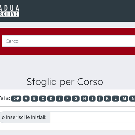
Sfoglia per Corso
ai a:
0-9
A
B
C
D
E
F
G
H
I
J
K
L
M
N
o inserisci le iniziali: