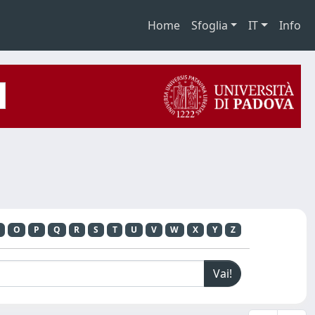
Home
Sfoglia
IT
Info
O
P
Q
R
S
T
U
V
W
X
Y
Z