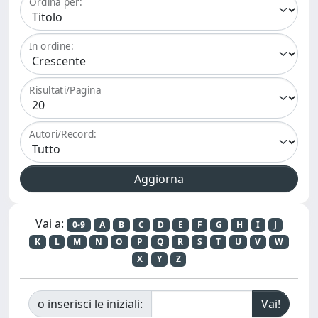
Ordina per:
In ordine:
Risultati/Pagina
Autori/Record:
Vai a:
0-9
A
B
C
D
E
F
G
H
I
J
K
L
M
N
O
P
Q
R
S
T
U
V
W
X
Y
Z
o inserisci le iniziali: