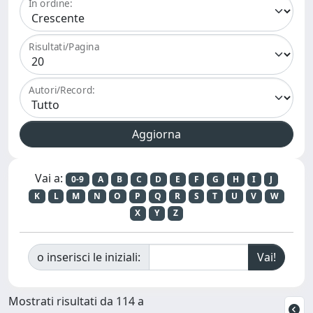
In ordine:
Risultati/Pagina
Autori/Record:
Vai a:
0-9
A
B
C
D
E
F
G
H
I
J
K
L
M
N
O
P
Q
R
S
T
U
V
W
X
Y
Z
o inserisci le iniziali:
Mostrati risultati da 114 a