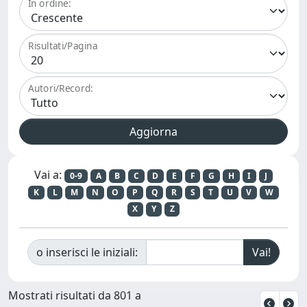
In ordine:
Risultati/Pagina
Autori/Record:
Vai a:
0-9
A
B
C
D
E
F
G
H
I
J
K
L
M
N
O
P
Q
R
S
T
U
V
W
X
Y
Z
o inserisci le iniziali:
Mostrati risultati da 801 a