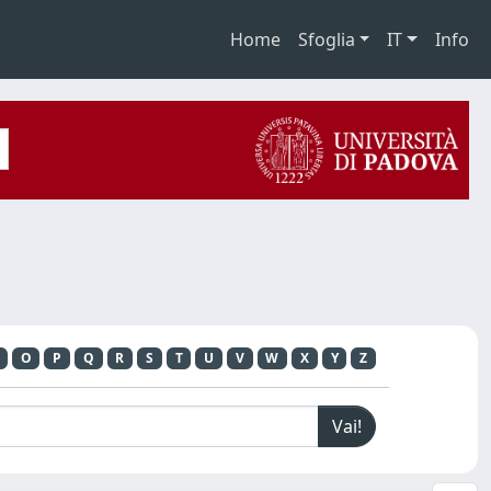
Home
Sfoglia
IT
Info
O
P
Q
R
S
T
U
V
W
X
Y
Z