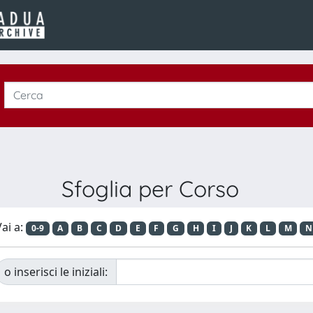
Sfoglia per Corso
ai a:
0-9
A
B
C
D
E
F
G
H
I
J
K
L
M
N
o inserisci le iniziali: