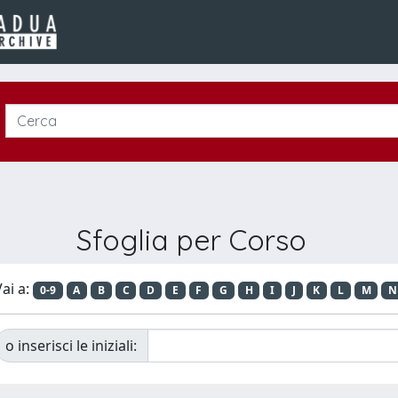
Sfoglia per Corso
ai a:
0-9
A
B
C
D
E
F
G
H
I
J
K
L
M
N
o inserisci le iniziali: