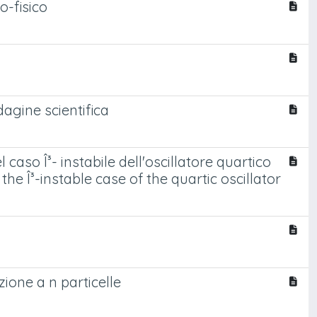
o-fisico
dagine scientifica
 caso Î³- instabile dell'oscillatore quartico
he Î³-instable case of the quartic oscillator
ione a n particelle