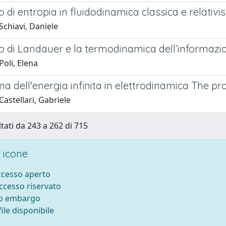
pio di entropia in fluidodinamica classica e relativis
Schiavi, Daniele
pio di Landauer e la termodinamica dell’informazi
oli, Elena
ma dell'energia infinita in elettrodinamica The p
astellari, Gabriele
ltati da 243 a 262 di 715
 icone
accesso aperto
accesso riservato
to embargo
ile disponibile