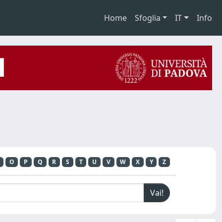
Home
Sfoglia
IT
Info
O
P
Q
R
S
T
U
V
W
X
Y
Z