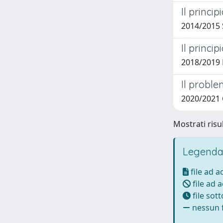
Il princi
2014/2015 
Il princi
2018/2019 P
Il proble
2020/2021 C
Mostrati risu
Legenda
file ad 
file ad 
file sot
nessun f