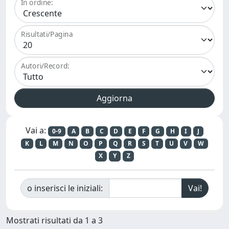
In ordine:
Risultati/Pagina
Autori/Record:
Vai a:
0-9
A
B
C
D
E
F
G
H
I
J
K
L
M
N
O
P
Q
R
S
T
U
V
W
X
Y
Z
o inserisci le iniziali:
Mostrati risultati da 1 a 3