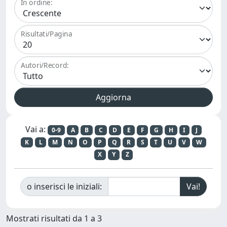
In ordine:
Risultati/Pagina
Autori/Record:
Vai a:
0-9
A
B
C
D
E
F
G
H
I
J
K
L
M
N
O
P
Q
R
S
T
U
V
W
X
Y
Z
o inserisci le iniziali:
Mostrati risultati da 1 a 3