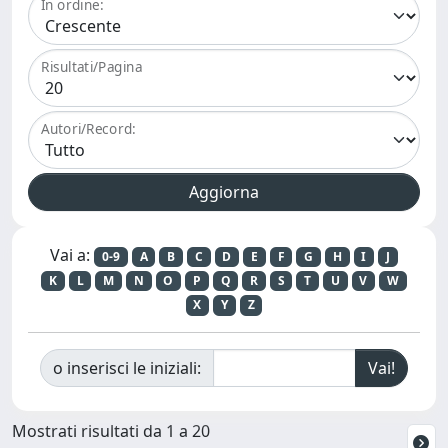
In ordine:
Risultati/Pagina
Autori/Record:
Vai a:
0-9
A
B
C
D
E
F
G
H
I
J
K
L
M
N
O
P
Q
R
S
T
U
V
W
X
Y
Z
o inserisci le iniziali:
Mostrati risultati da 1 a 20