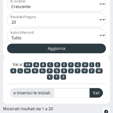
In ordine:
Risultati/Pagina
Autori/Record:
Vai a:
0-9
A
B
C
D
E
F
G
H
I
J
K
L
M
N
O
P
Q
R
S
T
U
V
W
X
Y
Z
o inserisci le iniziali:
Mostrati risultati da 1 a 20