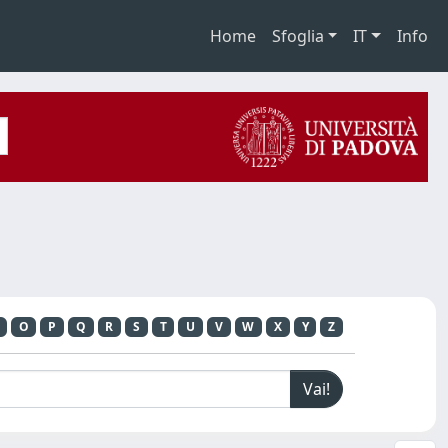
Home
Sfoglia
IT
Info
O
P
Q
R
S
T
U
V
W
X
Y
Z