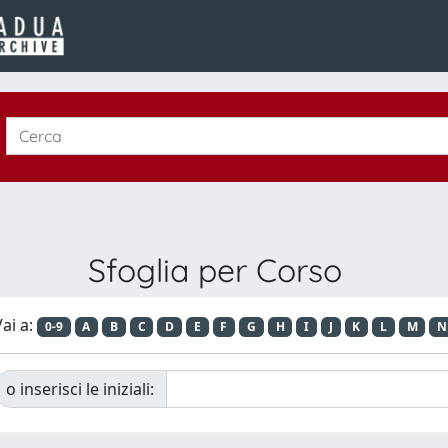
Sfoglia per Corso
ai a:
0-9
A
B
C
D
E
F
G
H
I
J
K
L
M
N
o inserisci le iniziali: