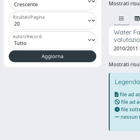
Mostrati risul
Risultati/Pagina
Water Foo
Autori/Record:
valutazio
2010/2011 
Mostrati risul
Legenda
file ad 
file ad 
file sot
nessun f