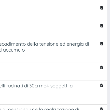
 decadimento della tensione ed energia di
ad accumulo
lli fucinati di 30crmo4 soggetti a
ri dimensionali nella realizzazione di