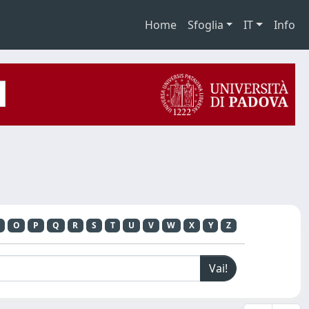
Home
Sfoglia
IT
Info
O
P
Q
R
S
T
U
V
W
X
Y
Z