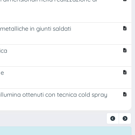
etalliche in giunti saldati
ica
ne
allumina ottenuti con tecnica cold spray