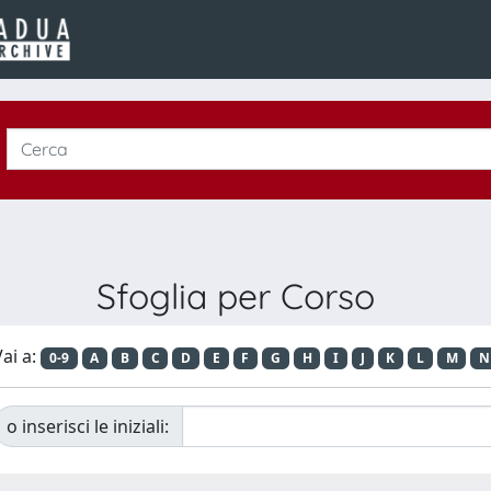
Sfoglia per Corso
ai a:
0-9
A
B
C
D
E
F
G
H
I
J
K
L
M
N
o inserisci le iniziali: