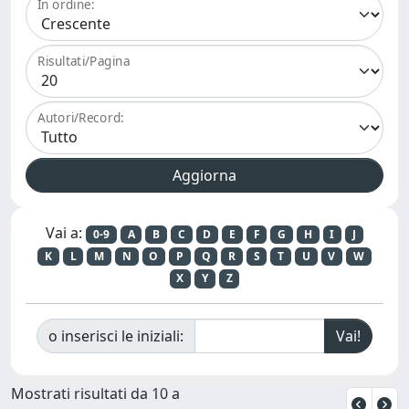
In ordine:
Risultati/Pagina
Autori/Record:
Vai a:
0-9
A
B
C
D
E
F
G
H
I
J
K
L
M
N
O
P
Q
R
S
T
U
V
W
X
Y
Z
o inserisci le iniziali:
Mostrati risultati da 10 a