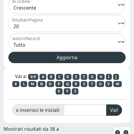
In ordine:
Risultati/Pagina
Autori/Record:
Vai a:
0-9
A
B
C
D
E
F
G
H
I
J
K
L
M
N
O
P
Q
R
S
T
U
V
W
X
Y
Z
o inserisci le iniziali:
Mostrati risultati da 38 a