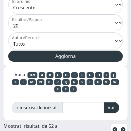
In ordine:
Risultati/Pagina
Autori/Record:
Vai a:
0-9
A
B
C
D
E
F
G
H
I
J
K
L
M
N
O
P
Q
R
S
T
U
V
W
X
Y
Z
o inserisci le iniziali:
Mostrati risultati da 52 a