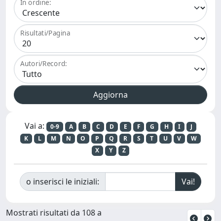
In ordine:
Risultati/Pagina
Autori/Record:
Vai a:
0-9
A
B
C
D
E
F
G
H
I
J
K
L
M
N
O
P
Q
R
S
T
U
V
W
X
Y
Z
o inserisci le iniziali:
Mostrati risultati da 108 a