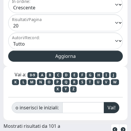
In ordine:
Risultati/Pagina
Autori/Record:
Vai a:
0-9
A
B
C
D
E
F
G
H
I
J
K
L
M
N
O
P
Q
R
S
T
U
V
W
X
Y
Z
o inserisci le iniziali:
Mostrati risultati da 101 a