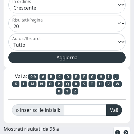
In ordine:
Risultati/Pagina
Autori/Record:
Vai a:
0-9
A
B
C
D
E
F
G
H
I
J
K
L
M
N
O
P
Q
R
S
T
U
V
W
X
Y
Z
o inserisci le iniziali:
Mostrati risultati da 96 a