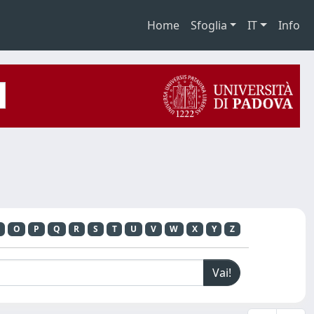
Home
Sfoglia
IT
Info
O
P
Q
R
S
T
U
V
W
X
Y
Z