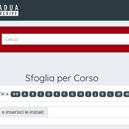
Sfoglia per Corso
ai a:
0-9
A
B
C
D
E
F
G
H
I
J
K
L
M
N
o inserisci le iniziali: