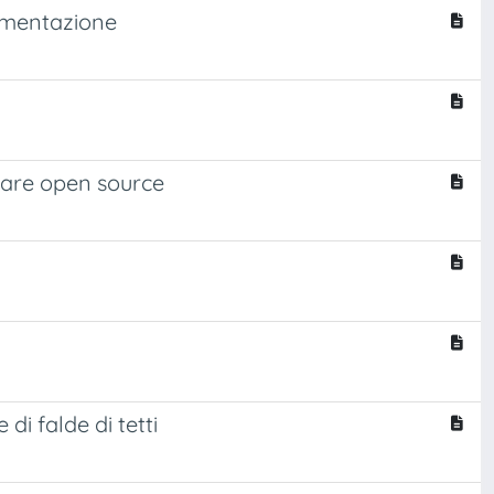
lementazione
ftware open source
i falde di tetti