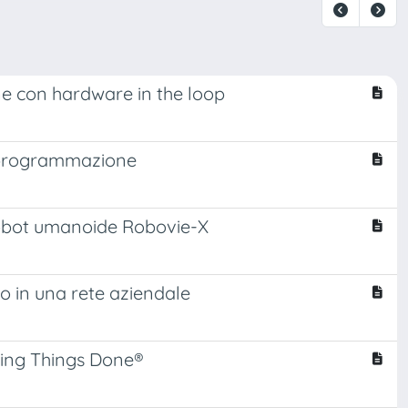
ne con hardware in the loop
a programmazione
robot umanoide Robovie-X
lo in una rete aziendale
ting Things Done®