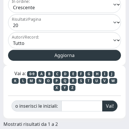
In ordine:
Risultati/Pagina
Autori/Record:
Vai a:
0-9
A
B
C
D
E
F
G
H
I
J
K
L
M
N
O
P
Q
R
S
T
U
V
W
X
Y
Z
o inserisci le iniziali:
Mostrati risultati da 1 a 2